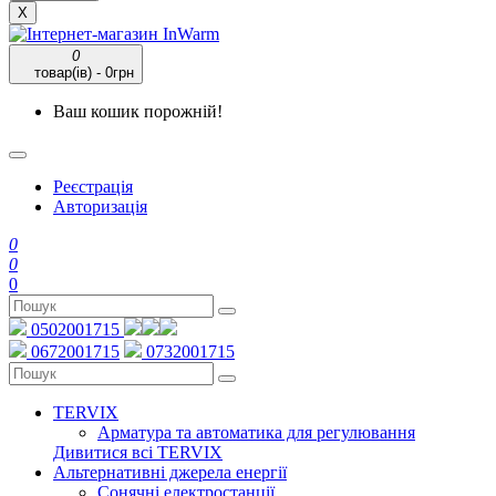
X
0
товар(ів) - 0грн
Ваш кошик порожній!
Реєстрація
Авторизація
0
0
0
0502001715
0672001715
0732001715
TERVIX
Арматура та автоматика для регулювання
Дивитися всі TERVIX
Альтернативні джерела енергії
Сонячні електростанції