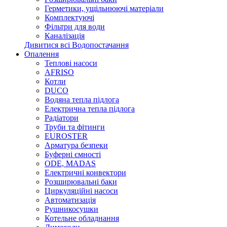
Герметики, ущільнюючі матеріали
Комплектуючі
Фільтри для води
Каналізація
Дивитися всі Водопостачання
Опалення
Теплові насоси
AFRISO
Котли
DUCO
Водяна тепла підлога
Електрична тепла підлога
Радіатори
Труби та фітинги
EUROSTER
Арматура безпеки
Буферні ємності
ODE, MADAS
Електричні конвектори
Розширювальні баки
Циркуляційні насоси
Автоматизація
Рушникосушки
Котельне обладнання