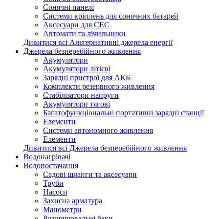
Сонячні панелі
Системи кріплень для сонячних батарей
Аксесуари для СЕС
Автомати та лічильники
Дивитися всі Альтернативні джерела енергії
Джерела безперебійного живлення
Акумулятори
Акумулятори літієві
Зарядні пристрої для АКБ
Комплекти резервного живлення
Стабілізатори напруги
Акумулятори тягові
Багатофункціональні портативні зарядні станції
Елементи
Системи автономного живлення
Елементи
Дивитися всі Джерела безперебійного живлення
Водонагрівачі
Водопостачання
Садові шланги та аксесуари
Труби
Насоси
Захисна арматура
Манометри
Розширювальні баки