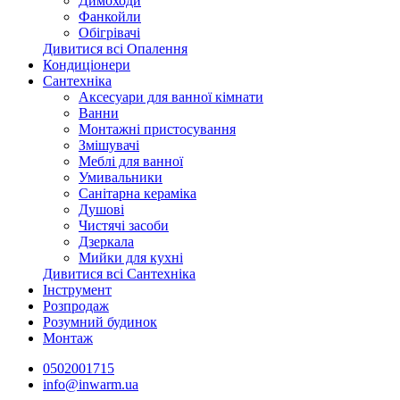
Димоходи
Фанкойли
Обігрівачі
Дивитися всі Опалення
Кондиціонери
Сантехніка
Аксесуари для ванної кімнати
Ванни
Монтажні пристосування
Змішувачі
Меблі для ванної
Умивальники
Санітарна кераміка
Душові
Чистячі засоби
Дзеркала
Мийки для кухні
Дивитися всі Сантехніка
Інструмент
Розпродаж
Розумний будинок
Монтаж
0502001715
info@inwarm.ua