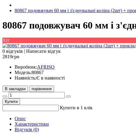
80867 подовжувач 60 мм і з'єднувальні коліна (2шт) + про
80867 подовжувач 60 мм і з'єд
Хіт
0 відгуків
|
Написати відгук
2819грн
Виробник:
AFRISO
Модель:
80867
Наявність:
Є в наявності
В закладки
порівняння
Купити
Купити в 1 клік
Опис
Характеристики
Відгуків (0)