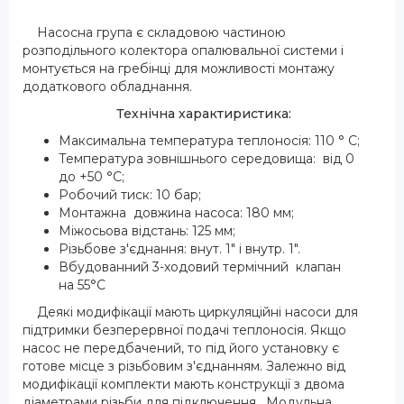
Насосна група є складовою частиною
розподільного колектора опалювальної системи і
монтується на гребінці для можливості монтажу
додаткового обладнання.
Технічна характиристика:
Максимальна температура теплоносія: 110 ° С;
Температура зовнішнього середовища: від 0
до +50 °С;
Робочий тиск: 10 бар;
Монтажна довжина насоса: 180 мм;
Міжосьова відстань: 125 мм;
Різьбове з'єднання: внут. 1" і внутр. 1".
Вбудованний 3-ходовий термічний клапан
на 55°C
Деякі модифікації мають циркуляційні насоси для
підтримки безперервної подачі теплоносія. Якщо
насос не передбачений, то під його установку є
готове місце з різьбовим з'єднанням. Залежно від
модифікації комплекти мають конструкції з двома
діаметрами різьби для підключення . Модульна