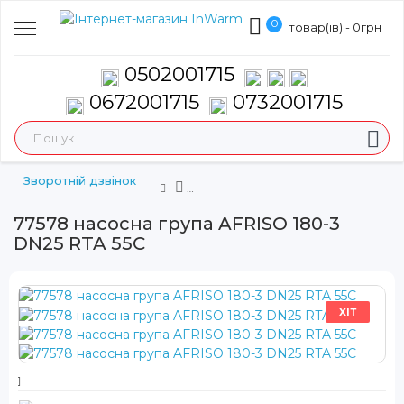
0
товар(ів) - 0грн
0502001715
0672001715
0732001715
Зворотній дзвінок
77578 насосна група AFRISO 180-3
DN25 RTA 55C
ХІТ