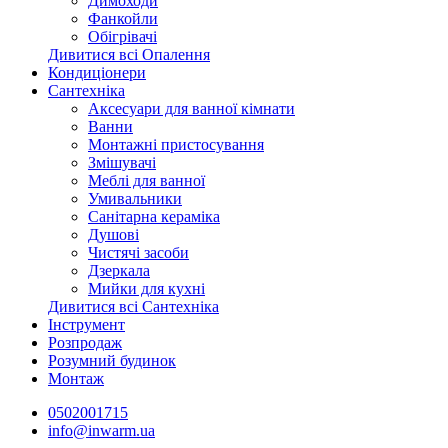
Димоходи
Фанкойли
Обігрівачі
Дивитися всі Опалення
Кондиціонери
Сантехніка
Аксесуари для ванної кімнати
Ванни
Монтажні пристосування
Змішувачі
Меблі для ванної
Умивальники
Санітарна кераміка
Душові
Чистячі засоби
Дзеркала
Мийки для кухні
Дивитися всі Сантехніка
Інструмент
Розпродаж
Розумний будинок
Монтаж
0502001715
info@inwarm.ua