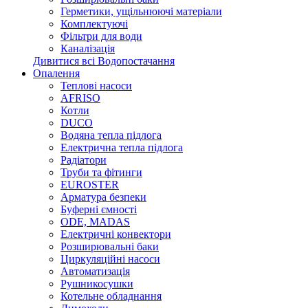
Герметики, ущільнюючі матеріали
Комплектуючі
Фільтри для води
Каналізація
Дивитися всі Водопостачання
Опалення
Теплові насоси
AFRISO
Котли
DUCO
Водяна тепла підлога
Електрична тепла підлога
Радіатори
Труби та фітинги
EUROSTER
Арматура безпеки
Буферні ємності
ODE, MADAS
Електричні конвектори
Розширювальні баки
Циркуляційні насоси
Автоматизація
Рушникосушки
Котельне обладнання