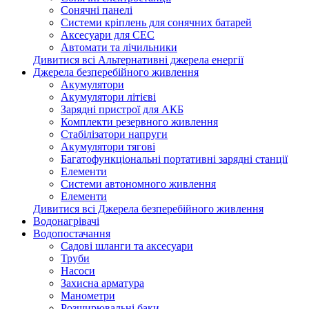
Сонячні панелі
Системи кріплень для сонячних батарей
Аксесуари для СЕС
Автомати та лічильники
Дивитися всі Альтернативні джерела енергії
Джерела безперебійного живлення
Акумулятори
Акумулятори літієві
Зарядні пристрої для АКБ
Комплекти резервного живлення
Стабілізатори напруги
Акумулятори тягові
Багатофункціональні портативні зарядні станції
Елементи
Системи автономного живлення
Елементи
Дивитися всі Джерела безперебійного живлення
Водонагрівачі
Водопостачання
Садові шланги та аксесуари
Труби
Насоси
Захисна арматура
Манометри
Розширювальні баки