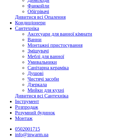
Димоходи
Фанкойли
Обігрівачі
Дивитися всі Опалення
Кондиціонери
Сантехніка
Аксесуари для ванної кімнати
Ванни
Монтажні пристосування
Змішувачі
Меблі для ванної
Умивальники
Санітарна кераміка
Душові
Чистячі засоби
Дзеркала
Мийки для кухні
Дивитися всі Сантехніка
Інструмент
Розпродаж
Розумний будинок
Монтаж
0502001715
info@inwarm.ua