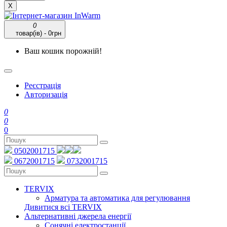
X
0
товар(ів) - 0грн
Ваш кошик порожній!
Реєстрація
Авторизація
0
0
0
0502001715
0672001715
0732001715
TERVIX
Арматура та автоматика для регулювання
Дивитися всі TERVIX
Альтернативні джерела енергії
Сонячні електростанції