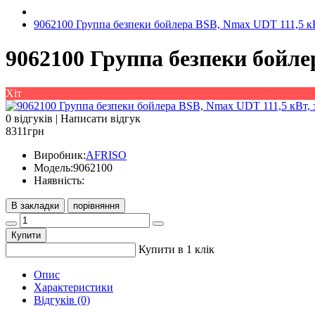
9062100 Группа безпеки бойлера BSB, Nmax UDT 111,5 кВ
9062100 Группа безпеки бойле
Хіт
0 відгуків
|
Написати відгук
8311грн
Виробник:
AFRISO
Модель:
9062100
Наявність:
В закладки
порівняння
Купити
Купити в 1 клік
Опис
Характеристики
Відгуків (0)