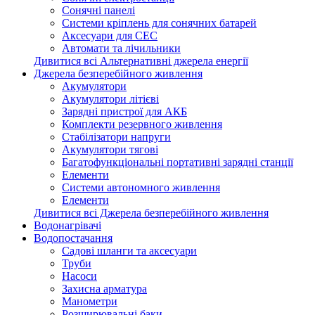
Сонячні панелі
Системи кріплень для сонячних батарей
Аксесуари для СЕС
Автомати та лічильники
Дивитися всі Альтернативні джерела енергії
Джерела безперебійного живлення
Акумулятори
Акумулятори літієві
Зарядні пристрої для АКБ
Комплекти резервного живлення
Стабілізатори напруги
Акумулятори тягові
Багатофункціональні портативні зарядні станції
Елементи
Системи автономного живлення
Елементи
Дивитися всі Джерела безперебійного живлення
Водонагрівачі
Водопостачання
Садові шланги та аксесуари
Труби
Насоси
Захисна арматура
Манометри
Розширювальні баки