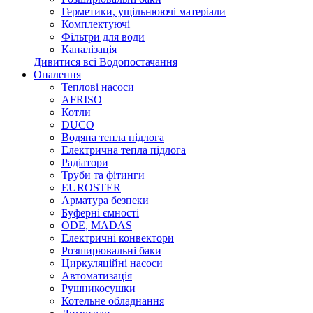
Герметики, ущільнюючі матеріали
Комплектуючі
Фільтри для води
Каналізація
Дивитися всі Водопостачання
Опалення
Теплові насоси
AFRISO
Котли
DUCO
Водяна тепла підлога
Електрична тепла підлога
Радіатори
Труби та фітинги
EUROSTER
Арматура безпеки
Буферні ємності
ODE, MADAS
Електричні конвектори
Розширювальні баки
Циркуляційні насоси
Автоматизація
Рушникосушки
Котельне обладнання