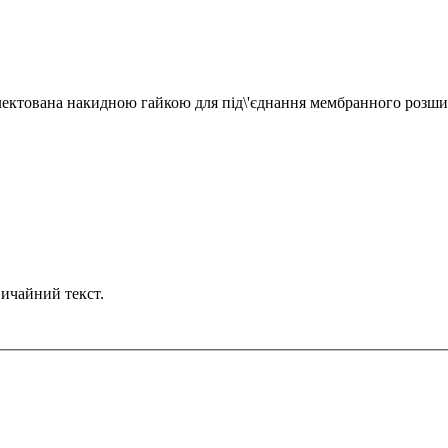
плектована накидною гайкою для під\'єднання мембранного розш
ичайний текст.