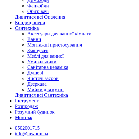
Димоходи
Фанкойли
Обігрівачі
Дивитися всі Опалення
Кондиціонери
Сантехніка
Аксесуари для ванної кімнати
Ванни
Монтажні пристосування
Змішувачі
Меблі для ванної
Умивальники
Санітарна кераміка
Душові
Чистячі засоби
Дзеркала
Мийки для кухні
Дивитися всі Сантехніка
Інструмент
Розпродаж
Розумний будинок
Монтаж
0502001715
info@inwarm.ua