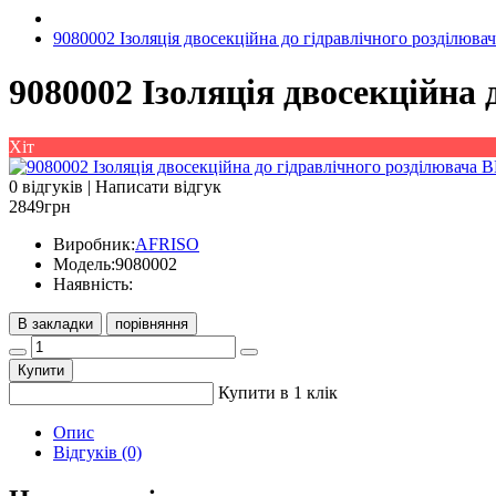
9080002 Ізоляція двосекційна до гідравлічного розділюв
9080002 Ізоляція двосекційна
Хіт
0 відгуків
|
Написати відгук
2849грн
Виробник:
AFRISO
Модель:
9080002
Наявність:
В закладки
порівняння
Купити
Купити в 1 клік
Опис
Відгуків (0)