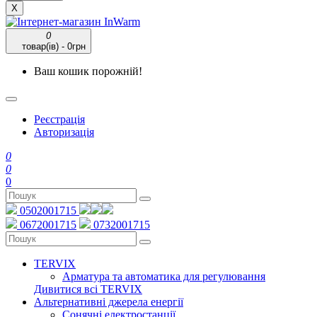
X
0
товар(ів) - 0грн
Ваш кошик порожній!
Реєстрація
Авторизація
0
0
0
0502001715
0672001715
0732001715
TERVIX
Арматура та автоматика для регулювання
Дивитися всі TERVIX
Альтернативні джерела енергії
Сонячні електростанції