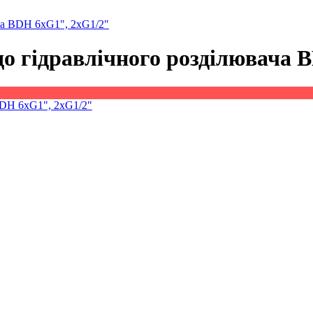
ача BDH 6xG1", 2xG1/2"
 до гідравлічного розділювача