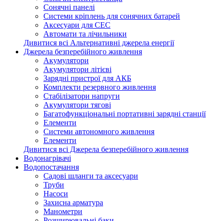
Сонячні панелі
Системи кріплень для сонячних батарей
Аксесуари для СЕС
Автомати та лічильники
Дивитися всі Альтернативні джерела енергії
Джерела безперебійного живлення
Акумулятори
Акумулятори літієві
Зарядні пристрої для АКБ
Комплекти резервного живлення
Стабілізатори напруги
Акумулятори тягові
Багатофункціональні портативні зарядні станції
Елементи
Системи автономного живлення
Елементи
Дивитися всі Джерела безперебійного живлення
Водонагрівачі
Водопостачання
Садові шланги та аксесуари
Труби
Насоси
Захисна арматура
Манометри
Розширювальні баки