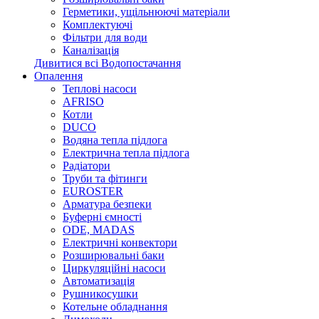
Герметики, ущільнюючі матеріали
Комплектуючі
Фільтри для води
Каналізація
Дивитися всі Водопостачання
Опалення
Теплові насоси
AFRISO
Котли
DUCO
Водяна тепла підлога
Електрична тепла підлога
Радіатори
Труби та фітинги
EUROSTER
Арматура безпеки
Буферні ємності
ODE, MADAS
Електричні конвектори
Розширювальні баки
Циркуляційні насоси
Автоматизація
Рушникосушки
Котельне обладнання