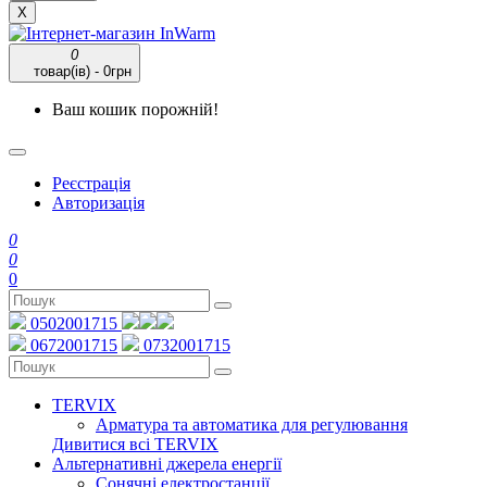
X
0
товар(ів) - 0грн
Ваш кошик порожній!
Реєстрація
Авторизація
0
0
0
0502001715
0672001715
0732001715
TERVIX
Арматура та автоматика для регулювання
Дивитися всі TERVIX
Альтернативні джерела енергії
Сонячні електростанції