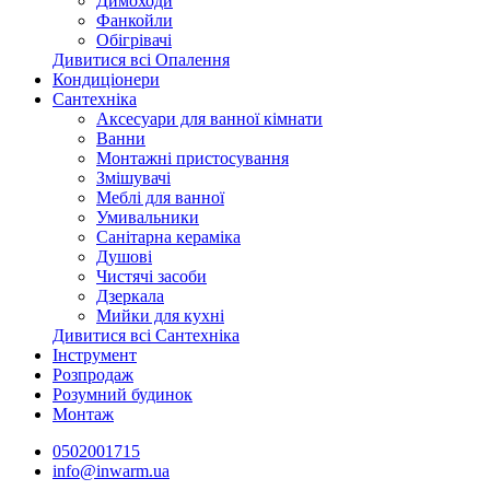
Димоходи
Фанкойли
Обігрівачі
Дивитися всі Опалення
Кондиціонери
Сантехніка
Аксесуари для ванної кімнати
Ванни
Монтажні пристосування
Змішувачі
Меблі для ванної
Умивальники
Санітарна кераміка
Душові
Чистячі засоби
Дзеркала
Мийки для кухні
Дивитися всі Сантехніка
Інструмент
Розпродаж
Розумний будинок
Монтаж
0502001715
info@inwarm.ua