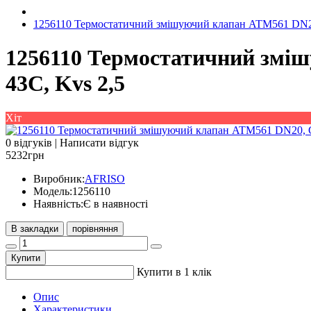
1256110 Термостатичний змішуючий клапан ATM561 DN20,
1256110 Термостатичний зміш
43C, Kvs 2,5
Хіт
0 відгуків
|
Написати відгук
5232грн
Виробник:
AFRISO
Модель:
1256110
Наявність:
Є в наявності
В закладки
порівняння
Купити
Купити в 1 клік
Опис
Характеристики