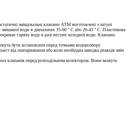
статичні змішувальні клапани АТМ виготовлені з латуні
мішаної води в діапазонах 35-60 ° С або 20-43 ° С. Пластикова
риває гарячу воду в разі нестачі холодної води. Клапани
уть бути встановлені перед точками водорозбору
ист від ошпарювання або коли необхідна швидка реакція змін
них клапанів перед розподільним колектором. Вони можуть