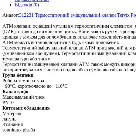
Відгуків (0)
Аналог:
312231 Термостатичний змішувальний клапан Tervix Pro
АТМ клапани оснащені чутливим термостатичним елементом, яки
(DZR), стійкої до вимивання цинку. Вони мають ручку із розбі
кришка з замком для опломбування виключає можливість випадко
АТМ можуть встановлюватися в будь-якому положенні.
Термостатичний змішувальний клапан АТМ призначений для ре
(умивальником або душем). Термостатичний змішувальний клап
температури або тиску.
Термостатичні змішувальні клапани АТМ також можуть викорис
використовуватися з чистою водою або з сумішшю гліколю і вод
Група безпеки
Робоча температура
+90°C, короткочасно до +110°C
Каналізація
Максимальний тиск
PN10
Котельне обладнання
Матеріал
латунь
З'єднання
зовнішня різьба