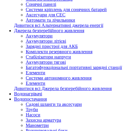
Сонячні панелі
Системи кріплень для сонячних батарей
Аксесуари для СЕС
Автомати та лічильники
Дивитися всі Альтернативні джерела енергії
Джерела безперебійного живлення
Акумулятори
Акумулятори літієві
Зарядні пристрої для АКБ
Комплекти резервного живлення
Стабілізатори напруги
Акумулятори тягові
Багатофункціональні портативні зарядні станції
Елементи
Системи автономного живлення
Елементи
Дивитися всі Джерела безперебійного живлення
Водонагрівачі
Водопостачання
Садові шланги та аксесуари
Труби
Насоси
Захисна арматура
Манометри
Розширювальні баки