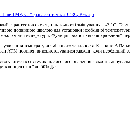
 Line TMV, G1" діапазон темп. 20-43C, Kvs 2,5
й гарантує високу ступінь точності змішування + -2 ° С. Термо
рливою подвійною шкалою для установки необхідної температури з
вої зміни температури. Функція "захист від ошпарювання" перек
гулювання температури змішаного теплоносія. Клапани АТМ мож
ан АТМ повинен використовуватися завжди, коли необхідний зах
товуватися в системах підлогового опалення в якості змішуваль
и в концентрації до 50%.]]>