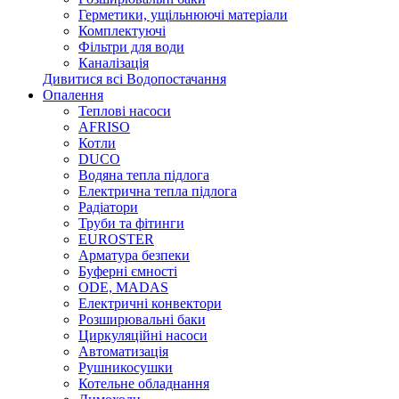
Герметики, ущільнюючі матеріали
Комплектуючі
Фільтри для води
Каналізація
Дивитися всі Водопостачання
Опалення
Теплові насоси
AFRISO
Котли
DUCO
Водяна тепла підлога
Електрична тепла підлога
Радіатори
Труби та фітинги
EUROSTER
Арматура безпеки
Буферні ємності
ODE, MADAS
Електричні конвектори
Розширювальні баки
Циркуляційні насоси
Автоматизація
Рушникосушки
Котельне обладнання