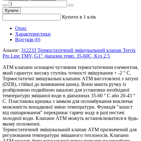
Купити
Купити в 1 клік
Опис
Характеристики
Відгуків (0)
Аналог:
312233 Термостатичний змішувальний клапан Tervix
Pro Line TMV, G1" діапазон темп. 35-60C, Kvs 2,5
АТМ клапани оснащені чутливим термостатичним елементом,
який гарантує високу ступінь точності змішування + -2 ° С.
Термостатичні змішувальні клапани АТМ виготовлені з латуні
(DZR), стійкої до вимивання цинку. Вони мають ручку із
розбірливою подвійною шкалою для установки необхідної
температури змішаної води в діапазонах 35-60 ° С або 20-43 °
С. Пластикова кришка з замком для опломбування виключає
можливість випадкової зміни температури. Функція "захист
від ошпарювання" перекриває гарячу воду в разі нестачі
холодної води. Клапани АТМ можуть встановлюватися в будь-
якому положенні.
Термостатичний змішувальний клапан АТМ призначений для
регулювання температури змішаного теплоносія. Клапани
АТМ можуть бути встановлені перед точками водорозбору