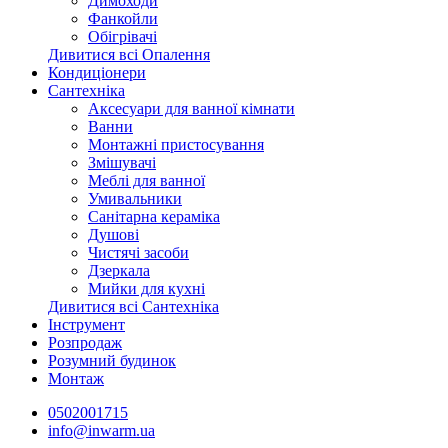
Димоходи
Фанкойли
Обігрівачі
Дивитися всі Опалення
Кондиціонери
Сантехніка
Аксесуари для ванної кімнати
Ванни
Монтажні пристосування
Змішувачі
Меблі для ванної
Умивальники
Санітарна кераміка
Душові
Чистячі засоби
Дзеркала
Мийки для кухні
Дивитися всі Сантехніка
Інструмент
Розпродаж
Розумний будинок
Монтаж
0502001715
info@inwarm.ua