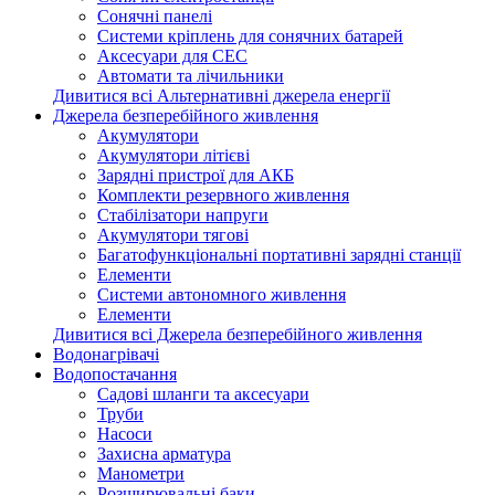
Сонячні панелі
Системи кріплень для сонячних батарей
Аксесуари для СЕС
Автомати та лічильники
Дивитися всі Альтернативні джерела енергії
Джерела безперебійного живлення
Акумулятори
Акумулятори літієві
Зарядні пристрої для АКБ
Комплекти резервного живлення
Стабілізатори напруги
Акумулятори тягові
Багатофункціональні портативні зарядні станції
Елементи
Системи автономного живлення
Елементи
Дивитися всі Джерела безперебійного живлення
Водонагрівачі
Водопостачання
Садові шланги та аксесуари
Труби
Насоси
Захисна арматура
Манометри
Розширювальні баки