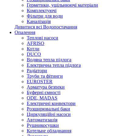
Герметики, ущільнюючі матеріали
Комплектуючі
Фільтри для води
Каналізація
Дивитися всі Водопостачання
Опалення
Теплові насоси
AFRISO
Котли
DUCO
Водяна тепла підлога
Електрична тепла підлога
Радіатори
Труби та фітинги
EUROSTER
Арматура безпеки
Буферні ємності
ODE, MADAS
Електричні конвектори
Розширювальні баки
Циркуляційні насоси
Автоматизація
Рушникосушки
Котельне обладнання