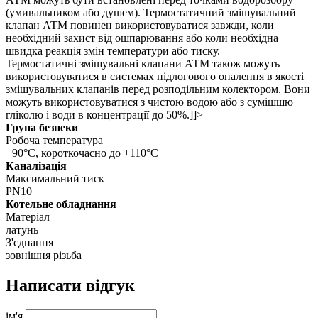
(умивальником або душем). Термостатичний змішувальний
клапан АТМ повинен використовуватися завжди, коли
необхідний захист від ошпарювання або коли необхідна
швидка реакція змін температури або тиску.
Термостатичні змішувальні клапани АТМ також можуть
використовуватися в системах підлогового опалення в якості
змішувальних клапанів перед розподільним колектором. Вони
можуть використовуватися з чистою водою або з сумішшю
гліколю і води в концентрації до 50%.]]>
Група безпеки
Робоча температура
+90°C, короткочасно до +110°C
Каналізація
Максимальний тиск
PN10
Котельне обладнання
Матеріал
латунь
З'єднання
зовнішня різьба
Написати відгук
ім'я