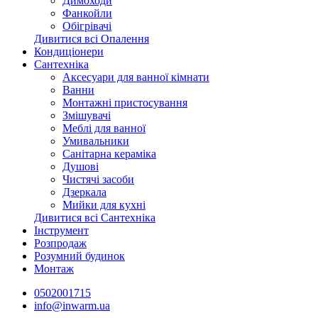
Димоходи
Фанкойли
Обігрівачі
Дивитися всі Опалення
Кондиціонери
Сантехніка
Аксесуари для ванної кімнати
Ванни
Монтажні пристосування
Змішувачі
Меблі для ванної
Умивальники
Санітарна кераміка
Душові
Чистячі засоби
Дзеркала
Мийки для кухні
Дивитися всі Сантехніка
Інструмент
Розпродаж
Розумний будинок
Монтаж
0502001715
info@inwarm.ua