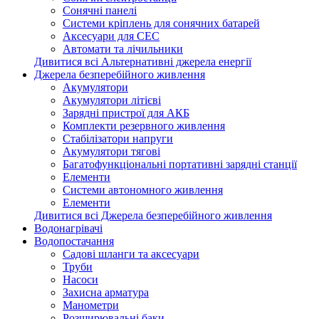
Сонячні панелі
Системи кріплень для сонячних батарей
Аксесуари для СЕС
Автомати та лічильники
Дивитися всі Альтернативні джерела енергії
Джерела безперебійного живлення
Акумулятори
Акумулятори літієві
Зарядні пристрої для АКБ
Комплекти резервного живлення
Стабілізатори напруги
Акумулятори тягові
Багатофункціональні портативні зарядні станції
Елементи
Системи автономного живлення
Елементи
Дивитися всі Джерела безперебійного живлення
Водонагрівачі
Водопостачання
Садові шланги та аксесуари
Труби
Насоси
Захисна арматура
Манометри
Розширювальні баки