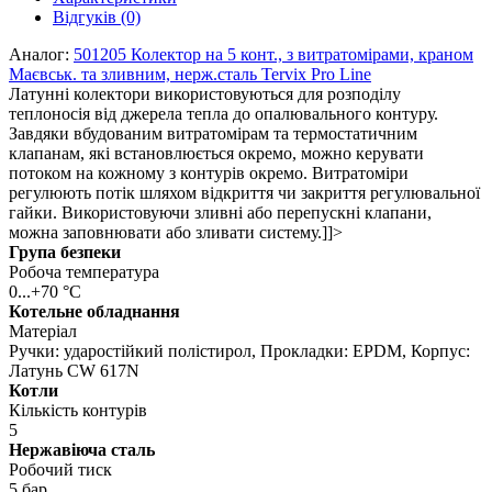
Відгуків (0)
Аналог:
501205 Колектор на 5 конт., з витратомірами, краном
Маєвськ. та зливним, нерж.сталь Tervix Pro Line
Латунні колектори використовуються для розподілу
теплоносія від джерела тепла до опалювального контуру.
Завдяки вбудованим витратомірам та термостатичним
клапанам, які встановлюється окремо, можно керувати
потоком на кожному з контурів окремо. Витратоміри
регулюють потік шляхом відкриття чи закриття регулювальної
гайки. Використовуючи зливні або перепускні клапани,
можна заповнювати або зливати систему.]]>
Група безпеки
Робоча температура
0...+70 °С
Котельне обладнання
Матеріал
Ручки: ударостійкий полістирол, Прокладки: EPDM, Корпус:
Латунь CW 617N
Котли
Кількість контурів
5
Нержавіюча сталь
Робочий тиск
5 бар