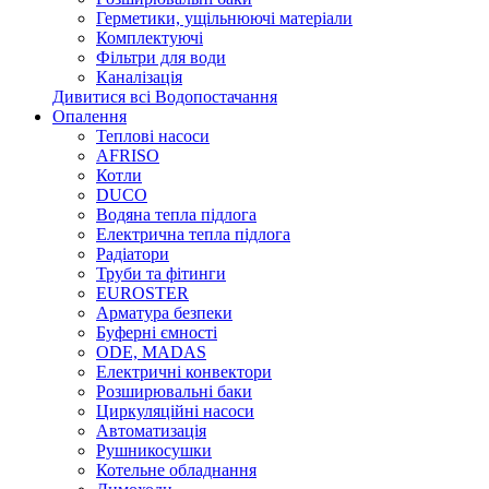
Герметики, ущільнюючі матеріали
Комплектуючі
Фільтри для води
Каналізація
Дивитися всі Водопостачання
Опалення
Теплові насоси
AFRISO
Котли
DUCO
Водяна тепла підлога
Електрична тепла підлога
Радіатори
Труби та фітинги
EUROSTER
Арматура безпеки
Буферні ємності
ODE, MADAS
Електричні конвектори
Розширювальні баки
Циркуляційні насоси
Автоматизація
Рушникосушки
Котельне обладнання