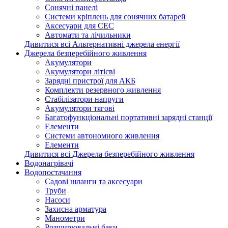
Сонячні панелі
Системи кріплень для сонячних батарей
Аксесуари для СЕС
Автомати та лічильники
Дивитися всі Альтернативні джерела енергії
Джерела безперебійного живлення
Акумулятори
Акумулятори літієві
Зарядні пристрої для АКБ
Комплекти резервного живлення
Стабілізатори напруги
Акумулятори тягові
Багатофункціональні портативні зарядні станції
Елементи
Системи автономного живлення
Елементи
Дивитися всі Джерела безперебійного живлення
Водонагрівачі
Водопостачання
Садові шланги та аксесуари
Труби
Насоси
Захисна арматура
Манометри
Розширювальні баки