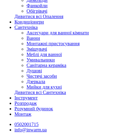
Димоходи
Фанкойли
Обігрівачі
Дивитися всі Опалення
Кондиціонери
Сантехніка
Аксесуари для ванної кімнати
Ванни
Монтажні пристосування
Змішувачі
Меблі для ванної
Умивальники
Санітарна кераміка
Душові
Чистячі засоби
Дзеркала
Мийки для кухні
Дивитися всі Сантехніка
Інструмент
Розпродаж
Розумний будинок
Монтаж
0502001715
info@inwarm.ua