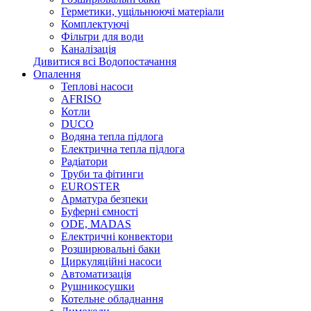
Герметики, ущільнюючі матеріали
Комплектуючі
Фільтри для води
Каналізація
Дивитися всі Водопостачання
Опалення
Теплові насоси
AFRISO
Котли
DUCO
Водяна тепла підлога
Електрична тепла підлога
Радіатори
Труби та фітинги
EUROSTER
Арматура безпеки
Буферні ємності
ODE, MADAS
Електричні конвектори
Розширювальні баки
Циркуляційні насоси
Автоматизація
Рушникосушки
Котельне обладнання