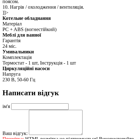
поясом.
10. Нагрів / охолодження / вентиляція.
]]>
Котельне обладнання
Матеріал
PC + ABS (вогнестійкий)
Меблі для ванної
Гарантія
24 міс.
Умивальники
Комплектація
Термостат - 1 шт, Інструкція - 1 шт
Циркуляційні насоси
Напруга
230 В, 50-60 Гц
Написати відгук
ім'я
Ваш відгук:
Примітка:
HTML розмітка не підтримується! Використовуйте