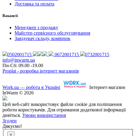
Доставка та оплата
Вакансії
Менеджер з продажу
Майстер сервісного обслуговування
Завідувач складу, комірник
0502001715
0672001715
0732001715
info@inwarm.ua
Пн-Сб: 09.00 -19.00
Proplat - розробка інтернет магазинів
Work.ua — робота в Україні
Інтернет-магазин
InWarm © 2026
Цей веб-сайт використовує файли cookie для поліпшення
роботи користувачів. Для отримання додаткової інформації
дивіться.
Умови використання
Згоден
Дякуємо!
×