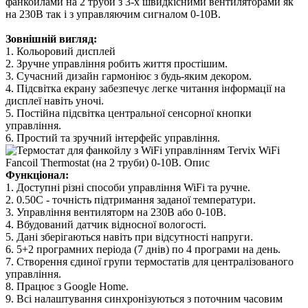
фанкойлами на 2 труби з 3-х швидкісними вентиляторами як
на 230В так і з управляючим сигналом 0-10В.
Зовнішній вигляд:
1. Кольоровий дисплей
2. Зручне управління робить життя простішим.
3. Сучасний дизайн гармоніює з будь-яким декором.
4. Підсвітка екрану забезпечує легке читання інформації на
дисплеї навіть уночі.
5. Постійна підсвітка центральної сенсорної кнопки
управління.
6. Простий та зручний інтерфейс управління.
Функціонал:
1. Доступні різні способи управління WiFi та ручне.
2. 0.50С - точність підтримання заданої температури.
3. Управління вентиляторм на 230В або 0-10В.
4. Вбудований датчик відносної вологості.
5. Дані зберігаються навіть при відсутності напруги.
6. 5+2 програмних періода (7 днів) по 4 програми на день.
7. Створення єдиної групи термостатів для централізованого
управління.
8. Працює з Google Home.
9. Всі налаштування синхронізуються з поточним часовим