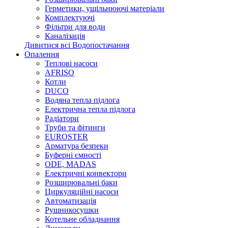
Герметики, ущільнюючі матеріали
Комплектуючі
Фільтри для води
Каналізація
Дивитися всі Водопостачання
Опалення
Теплові насоси
AFRISO
Котли
DUCO
Водяна тепла підлога
Електрична тепла підлога
Радіатори
Труби та фітинги
EUROSTER
Арматура безпеки
Буферні ємності
ODE, MADAS
Електричні конвектори
Розширювальні баки
Циркуляційні насоси
Автоматизація
Рушникосушки
Котельне обладнання