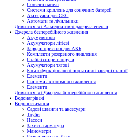
Сонячні панелі
Системи кріплень для сонячних батарей
Аксесуари для СЕС
Автомати та лічильники
Дивитися всі Альтернативні джерела енергії
Джерела безперебійного живлення
Акумулятори
Акумулятори літієві
Зарядні пристрої для АКБ
Комплекти резервного живлення
Стабілізатори напруги
Акумулятори тягові
Багатофункціональні портативні зарядні станції
Елементи
Системи автономного живлення
Елементи
Дивитися всі Джерела безперебійного живлення
Водонагрівачі
Водопостачання
Садові шланги та аксесуари
Труби
Насоси
Захисна арматура
Манометри
Розширювальні баки