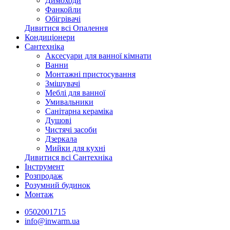
Димоходи
Фанкойли
Обігрівачі
Дивитися всі Опалення
Кондиціонери
Сантехніка
Аксесуари для ванної кімнати
Ванни
Монтажні пристосування
Змішувачі
Меблі для ванної
Умивальники
Санітарна кераміка
Душові
Чистячі засоби
Дзеркала
Мийки для кухні
Дивитися всі Сантехніка
Інструмент
Розпродаж
Розумний будинок
Монтаж
0502001715
info@inwarm.ua