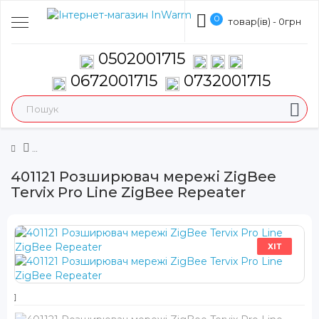
0
товар(ів) - 0грн
0502001715
0672001715
0732001715
401121 Розширювач мережі ZigBee
Tervix Pro Line ZigBee Repeater
ХІТ