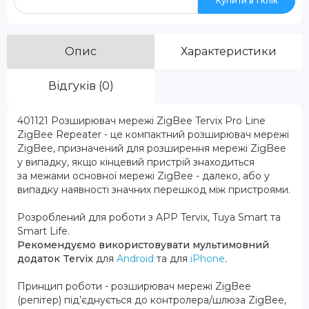
Купити в 1 клік
Опис
Характеристики
Відгуків (0)
401121 Розширювач мережі ZigBee Tervix Pro Line
ZigBee Repeater - це компактний розширювач мережі
ZigBee, призначений для розширення мережі ZigBee
у випадку, якщо кінцевий пристрій знаходиться
за межами основної мережі ZigBee - далеко, або у
випадку наявності значних перешкод між пристроями.
Розроблений для роботи з APP Tervix, Tuya Smart та
Smart Life.
Рекомендуємо використовувати мультимовний
додаток Tervix
для
Android
та для
iPhone
.
Принцип роботи - розширювач мережі ZigBee
(репітер) під’єднується до контролера/шлюза ZigBee,