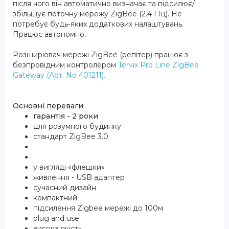
після чого він автоматично визначає та підсилює/
збільшує поточну мережу ZigBee (2.4 ГГц). Не
потребує будь-яких додаткових налаштувань.
Працює автономно.
Розширювач мережі ZigBee (репітер) працює з
безпровідним контролером
Tervix Pro Line ZigBee
Gateway (Арт. No 401211)
.
Основні переваги:
гарантія - 2 роки
для розумного будинку
стандарт ZigBee 3.0
у вигляді «флешки»
живлення - USB адаптер
сучасний дизайн
компактний
підсилення Zigbee мережі до 100м
plug and use
висока якість