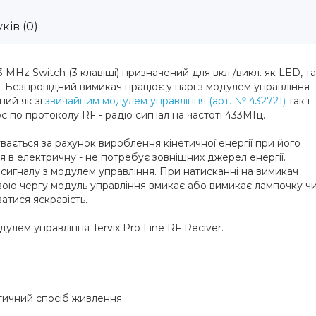
ків (0)
 MHz Switch (3 клавіші) призначений для вкл./викл. як LED, та
в. Безпровідний вимикач працює у парі з модулем управління
ний як зі
звичайним модулем управління (арт. № 432721)
так і
є по протоколу RF - радіо сигнал на частоті 433МГц.
ається за рахунок вироблення кінетичної енергії при його
я в електричну - не потребує зовнішних джерел енергії.
 сигналу з модулем управління. При натисканні на вимикач
свою чергу модуль управління вмикає або вимикає лампочку ч
ватися яскравість.
улем управління Tervix Pro Line RF Reciver.
етичний спосіб живлення