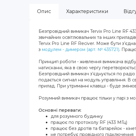
Опис
Характеристики
Відгу
Безпровідний вимикач Tervix Pro Line RF 433
звичайних освітлювальних та інших приладі
Tervix Pro Line RF Reciver. Може бути з’єдна
з
модулем - димером (арт. № 435721)
. Працю
Принцип роботи - живлення вимикача відбув
натисканні, яка в свою чергу перетворюєтьс
Безпровідний вимикач з’єднується по радіо
подається сигнал на модуль управління. В 
прилад. При утриманні клавіші - буде зміню
Розумний вимикач працює тільки у парі з мод
Основні переваги:
для розумного будинку
працює по протоколу RF (433 МГц)
працює без дротів та батарейок - кін
не потребує провідного підключення