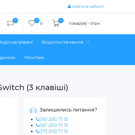
Увійти в кабінет
0
0
0
0
товар(ів) - 0грн
Водонагрівачі
Водопостачання
удинок
Монтаж
witch (3 клавіші)
Залишились питання?
050 200 17 15
067 200 17 15
073 200 17 15