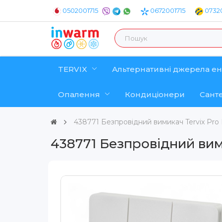
0502001715
0672001715
07320
TERVIX
Альтернативні джерела ен
Опалення
Кондиціонери
Санте
438771 Безпровідний вимикач Tervix Pro L
438771 Безпровідний вими