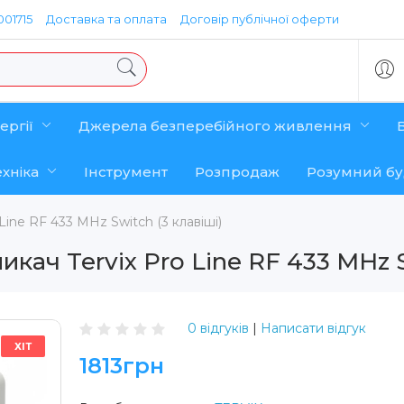
01715
Доставка та оплата
Договір публічної оферти
ергії
Джерела безперебійного живлення
хніка
Інструмент
Розпродаж
Розумний б
ine RF 433 MHz Switch (3 клавіші)
кач Tervix Pro Line RF 433 MHz S
0 відгуків
|
Написати відгук
ХІТ
1813грн