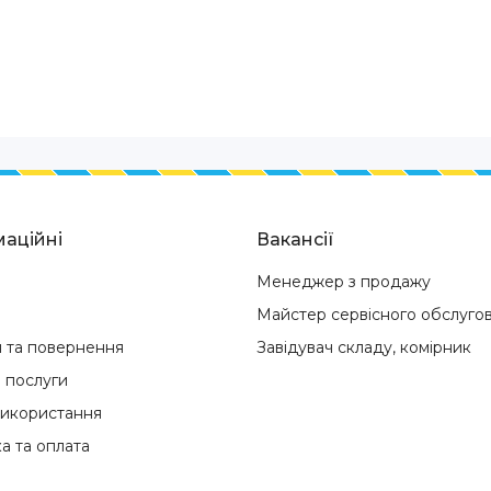
аційні
Вакансії
Менеджер з продажу
Майстер сервісного обслуго
я та повернення
Завідувач складу, комірник
і послуги
використання
а та оплата