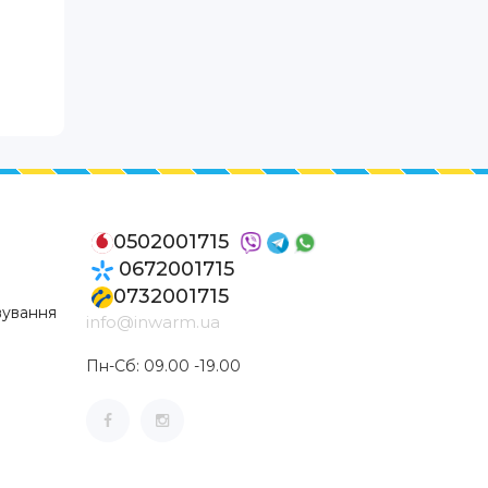
0502001715
0672001715
0732001715
вування
info@inwarm.ua
Пн-Сб: 09.00 -19.00