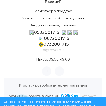
Вакансії
Менеджер з продажу
Майстер сервісного обслуговування
Завідувач складу, комірник
0502001715
0672001715
0732001715
info@inwarm.ua
Пн-Сб: 09.00 -19.00
Proplat - розробка інтернет магазинів
Work.ua — робота в Україні
Інтернет-
Цей веб-сайт використовує файли cookie для поліпшення
магазин InWarm © 2026
роботи користувачів. Для отримання додаткової інформації