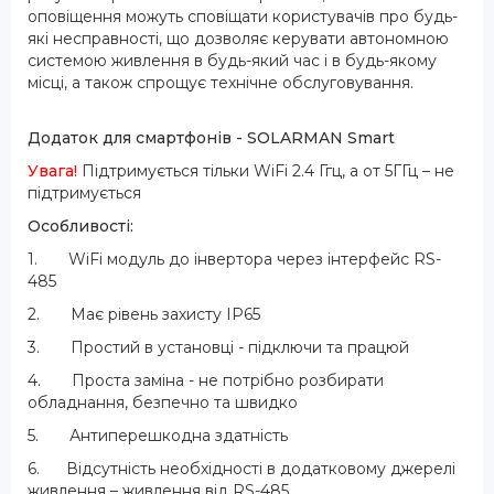
оповіщення можуть сповіщати користувачів про будь-
які несправності, що дозволяє керувати автономною
системою живлення в будь-який час і в будь-якому
місці, а також спрощує технічне обслуговування.
Додаток для смартфонів - SOLARMAN Smart
Увага!
Підтримується тільки WiFi 2.4 Ггц, а от 5ГГц – не
підтримується
Особливості:
1. WiFi модуль до інвертора через інтерфейс RS-
485
2. Має рівень захисту IP65
3. Простий в установці - підключи та працюй
4. Проста заміна - не потрібно розбирати
обладнання, безпечно та швидко
5. Антиперешкодна здатність
6. Відсутність необхідності в додатковому джерелі
живлення – живлення від RS-485