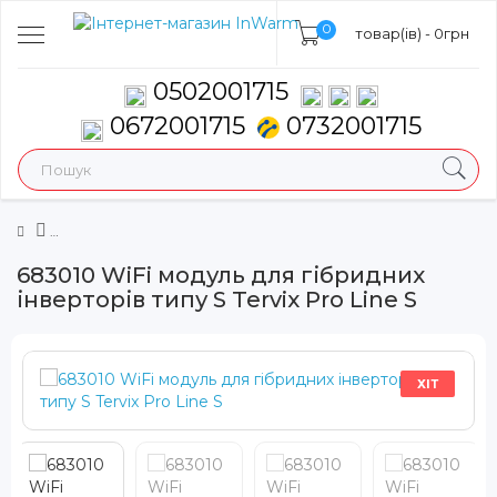
0
товар(ів) - 0грн
0502001715
0672001715
0732001715
683010 WiFi модуль для гібридних
інверторів типу S Tervix Pro Line S
ХІТ