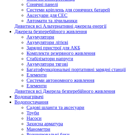
Сонячні панелі
Системи кріплень для сонячних батарей
Аксесуари для СЕС
Автомати та лічильники
Дивитися всі Альтернативні джерела енергії
Джерела безперебійного живлення
Акумулятори
Акумулятори літієві
Зарядні пристрої для АКБ
Комплекти резервного живлення
Стабілізатори напруги
Акумулятори тягові
Багатофункціональні портативні зарядні станції
Елементи
Системи автономного живлення
Елементи
Дивитися всі Джерела безперебійного живлення
Водонагрівачі
Водопостачання
Садові шланги та аксесуари
Труби
Насоси
Захисна арматура
Манометри
Розширювальні баки