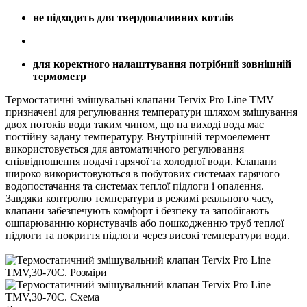
не підходить для твердопаливних котлів
для коректного налаштування потрібний зовнішній
термометр
Термостатичні змішувальні клапани Tervix Pro Line TMV
призначені для регулювання температури шляхом змішування
двох потоків води таким чином, що на виході вода має
постійну задану температуру. Внутрішній термоелемент
використовується для автоматичного регулювання
співвідношення подачі гарячої та холодної води. Клапани
широко використовуються в побутових системах гарячого
водопостачання та системах теплої підлоги і опалення.
Завдяки контролю температури в режимі реального часу,
клапани забезпечують комфорт і безпеку та запобігають
ошпарюванню користувачів або пошкодженню труб теплої
підлоги та покриття підлоги через високі температури води.