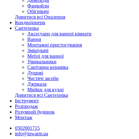
Димоходи
Фанкойли
Обігрівачі
Дивитися всі Опалення
Кондиціонери
Сантехніка
Аксесуари для ванної кімнати
Ванни
Монтажні пристосування
Змішувачі
Меблі для ванної
Умивальники
Санітарна кераміка
Душові
Чистячі засоби
Дзеркала
Мийки для кухні
Дивитися всі Сантехніка
Інструмент
Розпродаж
Розумний будинок
Монтаж
0502001715
info@inwarm.ua