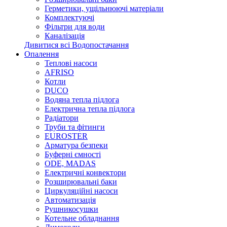
Герметики, ущільнюючі матеріали
Комплектуючі
Фільтри для води
Каналізація
Дивитися всі Водопостачання
Опалення
Теплові насоси
AFRISO
Котли
DUCO
Водяна тепла підлога
Електрична тепла підлога
Радіатори
Труби та фітинги
EUROSTER
Арматура безпеки
Буферні ємності
ODE, MADAS
Електричні конвектори
Розширювальні баки
Циркуляційні насоси
Автоматизація
Рушникосушки
Котельне обладнання