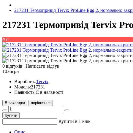
217231 Термопривід Tervix ProLine Egg 2, нормально-зак
217231 Термопривід Tervix Pr
Хіт
0 відгуків
|
Написати відгук
1036грн
Виробник:
Tervix
Модель:
217231
Наявність:
Є в наявності
В закладки
порівняння
Купити
Купити в 1 клік
Опис