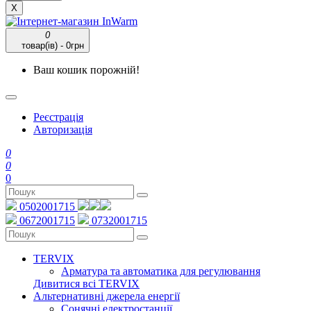
X
0
товар(ів) - 0грн
Ваш кошик порожній!
Реєстрація
Авторизація
0
0
0
0502001715
0672001715
0732001715
TERVIX
Арматура та автоматика для регулювання
Дивитися всі TERVIX
Альтернативні джерела енергії
Сонячні електростанції