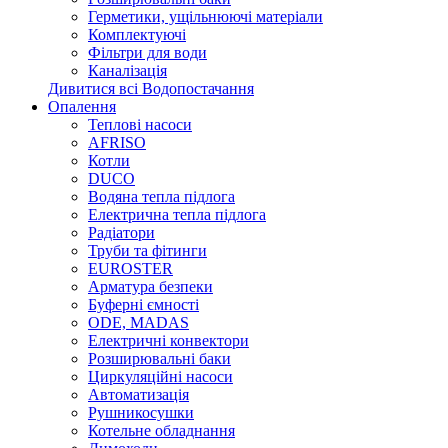
Герметики, ущільнюючі матеріали
Комплектуючі
Фільтри для води
Каналізація
Дивитися всі Водопостачання
Опалення
Теплові насоси
AFRISO
Котли
DUCO
Водяна тепла підлога
Електрична тепла підлога
Радіатори
Труби та фітинги
EUROSTER
Арматура безпеки
Буферні ємності
ODE, MADAS
Електричні конвектори
Розширювальні баки
Циркуляційні насоси
Автоматизація
Рушникосушки
Котельне обладнання