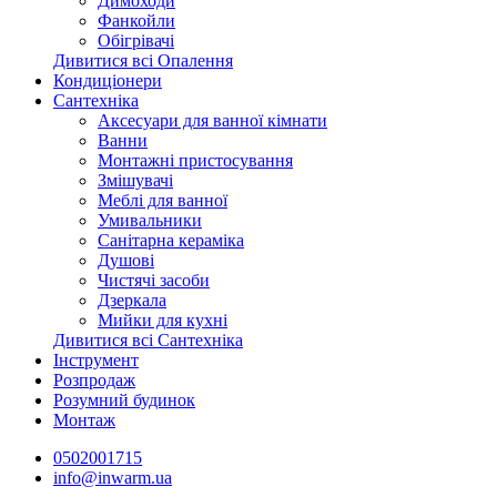
Димоходи
Фанкойли
Обігрівачі
Дивитися всі Опалення
Кондиціонери
Сантехніка
Аксесуари для ванної кімнати
Ванни
Монтажні пристосування
Змішувачі
Меблі для ванної
Умивальники
Санітарна кераміка
Душові
Чистячі засоби
Дзеркала
Мийки для кухні
Дивитися всі Сантехніка
Інструмент
Розпродаж
Розумний будинок
Монтаж
0502001715
info@inwarm.ua