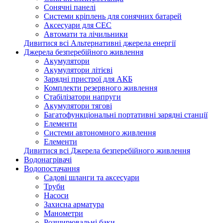
Сонячні панелі
Системи кріплень для сонячних батарей
Аксесуари для СЕС
Автомати та лічильники
Дивитися всі Альтернативні джерела енергії
Джерела безперебійного живлення
Акумулятори
Акумулятори літієві
Зарядні пристрої для АКБ
Комплекти резервного живлення
Стабілізатори напруги
Акумулятори тягові
Багатофункціональні портативні зарядні станції
Елементи
Системи автономного живлення
Елементи
Дивитися всі Джерела безперебійного живлення
Водонагрівачі
Водопостачання
Садові шланги та аксесуари
Труби
Насоси
Захисна арматура
Манометри
Розширювальні баки