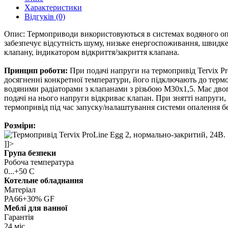
Характеристики
Відгуків (0)
Опис: Термоприводи використовуються в системах водяного опа
забезпечує відсутність шуму, низьке енергоспоживання, швидке
клапану, індикатором відкриття/закриття клапана.
Принцип роботи:
При подачі напруги на термопривід Tervix Pr
досягненні конкретної температури, його підключають до термо
водяними радіаторами з клапанами з різьбою М30х1,5. Має двоп
подачі на нього напруги відкриває клапан. При знятті напруги
термопривід під час запуску/налаштування системи опалення б
Розміри:
]]>
Група безпеки
Робоча температура
0...+50 С
Котельне обладнання
Матеріал
PA66+30% GF
Меблі для ванної
Гарантія
24 міс.