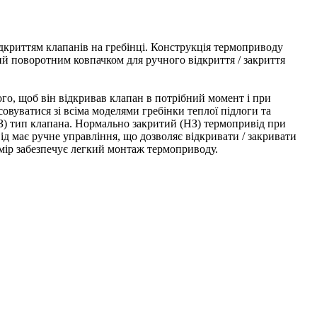
дкриттям клапанів на гребінці. Конструкція термоприводу
ий поворотним ковпачком для ручного відкриття / закриття
ого, щоб він відкривав клапан в потрібний момент і при
овуватися зі всіма моделями гребінки теплої підлоги та
НЗ) тип клапана. Нормально закритий (НЗ) термопривід при
ід має ручне управління, що дозволяє відкривати / закривати
мір забезпечує легкий монтаж термоприводу.