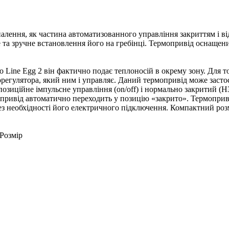
лення, як частина автоматизованного управління закриттям і ві
 та зручне встановлення його на гребінці. Термопривід оснащен
o Line Egg 2 він фактично подає теплоносій в окрему зону. Для т
регулятора, який ним і управляє. Даний термопривід може застос
озиційне імпульсне управління (on/off) і нормально закритий (
, привід автоматично переходить у позицію «закрито». Термоприв
ез необхідності його електричного підключення. Компактний роз