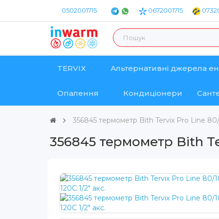
0502001715
0672001715
07320
TERVIX
Альтернативні джерела ен
Опалення
Кондиціонери
Санте
356845 термометр Bith Tervix Pro Line 80/
356845 термометр Bith Terv