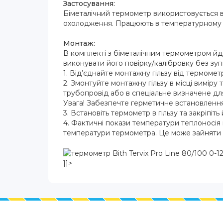
Застосування:
Біметалічний термометр використовується в 
охолодження. Працюють в температурному ді
Монтаж:
В комплекті з біметалічним термометром йд
виконувати його повірку/калібровку без зу
1. Від’єднайте монтажну гільзу від термомет
2. Змонтуйте монтажну гільзу в місці виміру т
трубопровід або в спеціальне визначене для
Увага! Забезпечте герметичне встановлення
3. Встановіть термометр в гільзу та закріпіть 
4. Фактичні покази температури теплоносія в
температури термометра. Це може зайняти ві
]]>