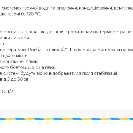
системах гарячої води та опалення, кондиціювання, вентиляці
апазоні 0...120 °C.
е монтажна гільза, що дозволяє робити заміну термометра чи
пинки системи.
ра.
емператури. Різьба на гільзі 1/2’’. Гільзу можна монтувати прям
 цього місце.
 монтажної гільзи.
його болтом, що є на гільзі.
 системі будуть вірно відображатися після стабілізації
д 5 до 30 хв.