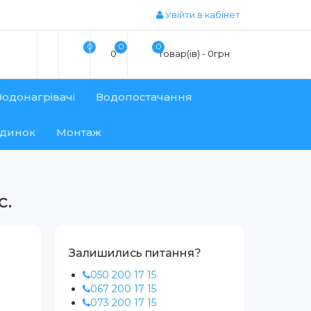
Увійти в кабінет
0
0
0
0
товар(ів) - 0грн
Водонагрівачі
Водопостачання
удинок
Монтаж
с.
Залишились питання?
050 200 17 15
067 200 17 15
073 200 17 15