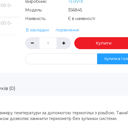
Виробник:
TERVIX
Модель:
356845
Наявність:
Є в наявності
В закладки
порівняння
Купити
Купити в 1 кл
ків (0)
виміру температури за допомогою термогільз з різьбою. Таки
акож дозволяє замінити термометр без зупинки системи.