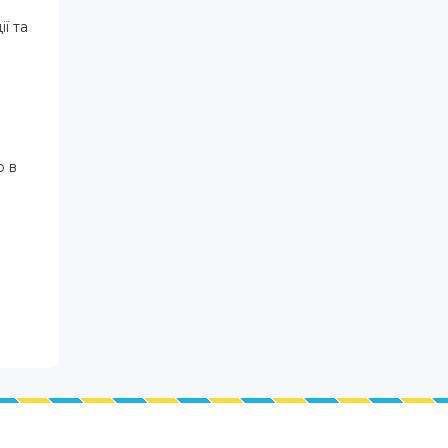
ї та
о в