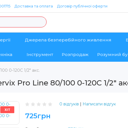
01715
Доставка та оплата
Договір публічної оферти
ергії
Джерела безперебійного живлення
хніка
Інструмент
Розпродаж
Розумний б
100 0-120С 1/2" акс.
ix Pro Line 80/100 0-120С 1/2" ак
0 відгуків
|
Написати відгук
ХІТ
725грн