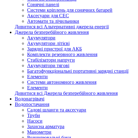
Сонячні панелі
Системи кріплень для сонячних батарей
Аксесуари для СЕС
Автомати та лічильники
Дивитися всі Альтернативні джерела енергії
Джерела безперебійного живлення
Акумулятори
Акумулятори літієві
Зарядні пристрої для АКБ
Комплекти резервного живлення
Стабілізатори напруги
Акумулятори тягові
Багатофункціональні портативні зарядні станції
Елементи
Системи автономного живлення
Елементи
Дивитися всі Джерела безперебійного живлення
Водонагрівачі
Водопостачання
Садові шланги та аксесуари
Труби
Насоси
Захисна арматура
Манометри
Розширювальні баки