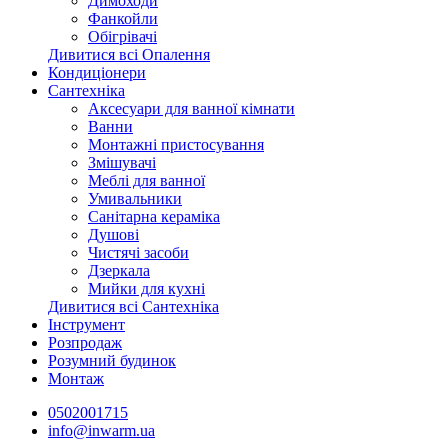
Димоходи
Фанкойли
Обігрівачі
Дивитися всі Опалення
Кондиціонери
Сантехніка
Аксесуари для ванної кімнати
Ванни
Монтажні пристосування
Змішувачі
Меблі для ванної
Умивальники
Санітарна кераміка
Душові
Чистячі засоби
Дзеркала
Мийки для кухні
Дивитися всі Сантехніка
Інструмент
Розпродаж
Розумний будинок
Монтаж
0502001715
info@inwarm.ua