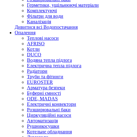
Герметики, ущільнюючі матеріали
Комплектуючі
Фільтри для води
Каналізація
Дивитися всі Водопостачання
Опалення
Теплові насоси
AFRISO
Котли
DUCO
Водяна тепла підлога
Електрична тепла підлога
Радіатори
Труби та фітинги
EUROSTER
Арматура безпеки
Буферні ємності
ODE, MADAS
Електричні конвектори
Розширювальні баки
Циркуляційні насоси
Автоматизація
Рушникосушки
Котельне обладнання