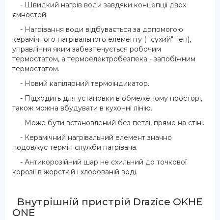
- Швидкий нагрів води завдяки концепції двох
ємностей.
- Нагрівання води відбувається за допомогою
керамічного нагрівального елементу ( "сухий" тен),
управління яким забезпечується робочим
термостатом, а термоелектробезпека - запобіжним
термостатом.
- Новий капілярний термоіндикатор.
- Підходить для установки в обмеженому просторі,
також можна вбудувати в кухонні лінію.
- Може бути встановлений без петлі, прямо на стіні.
- Керамічний нагрівальний елемент значно
подовжує термін служби нагрівача.
- Антикорозійний шар не схильний до точкової
корозії в жорсткій і хлорованій воді.
Внутрішній пристрій Drazice OKHE
ONE