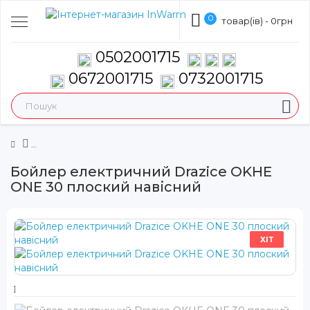
0
товар(ів) - 0грн
0502001715
0672001715
0732001715
Бойлер електричний Drazice OKHE
ONE 30 плоский навісний
ХІТ